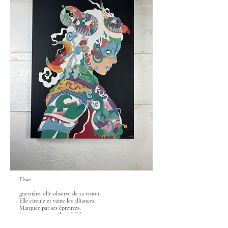
Elsae
guerrière, elle observe de sa vision.
Elle circule et vainc les alliances.
Marquée par ses épreuves,
leurs spectres voilent fidèle,
unie ses visions à l’au-delà.